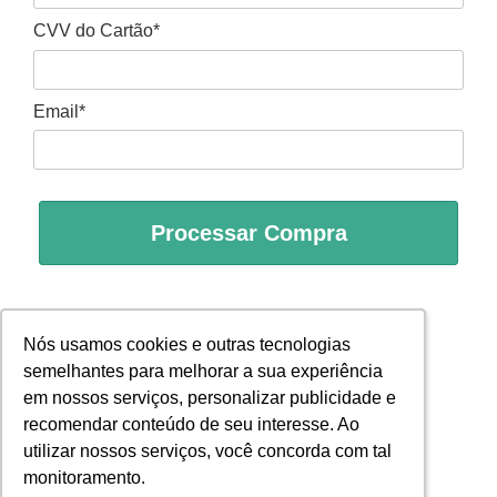
CVV do Cartão*
Email*
Processar Compra
Nós usamos cookies e outras tecnologias
Nós usamos cookies e outras tecnologias
semelhantes para melhorar a sua experiência
semelhantes para melhorar a sua experiência
em nossos serviços, personalizar publicidade e
em nossos serviços, personalizar publicidade e
recomendar conteúdo de seu interesse. Ao
recomendar conteúdo de seu interesse. Ao
utilizar nossos serviços, você concorda com tal
utilizar nossos serviços, você concorda com tal
monitoramento.
monitoramento.