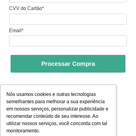
CVV do Cartão*
Email*
Processar Compra
Nós usamos cookies e outras tecnologias
Nós usamos cookies e outras tecnologias
semelhantes para melhorar a sua experiência
semelhantes para melhorar a sua experiência
em nossos serviços, personalizar publicidade e
em nossos serviços, personalizar publicidade e
recomendar conteúdo de seu interesse. Ao
recomendar conteúdo de seu interesse. Ao
utilizar nossos serviços, você concorda com tal
utilizar nossos serviços, você concorda com tal
monitoramento.
monitoramento.