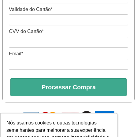
Validade do Cartão*
CVV do Cartão*
Email*
Processar Compra
Nós usamos cookies e outras tecnologias
Nós usamos cookies e outras tecnologias
semelhantes para melhorar a sua experiência
semelhantes para melhorar a sua experiência