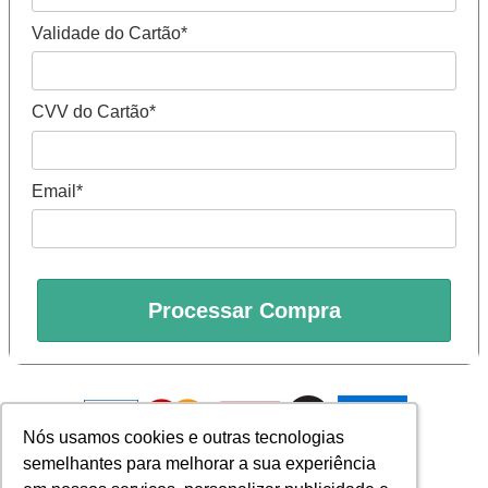
Validade do Cartão*
CVV do Cartão*
Email*
Processar Compra
Nós usamos cookies e outras tecnologias
Nós usamos cookies e outras tecnologias
semelhantes para melhorar a sua experiência
semelhantes para melhorar a sua experiência